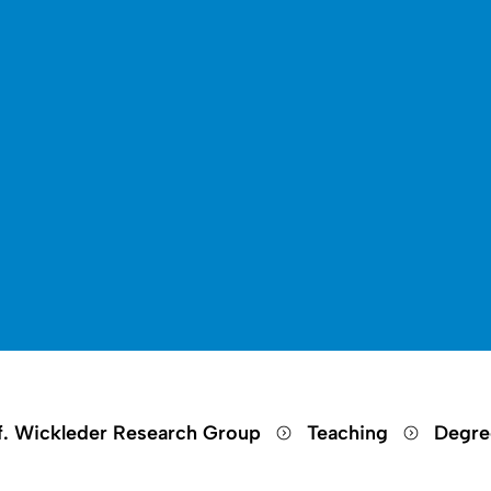
Open search
Open language switch
Close menu
Open menu
f. Wickleder Research Group
Teaching
Degre