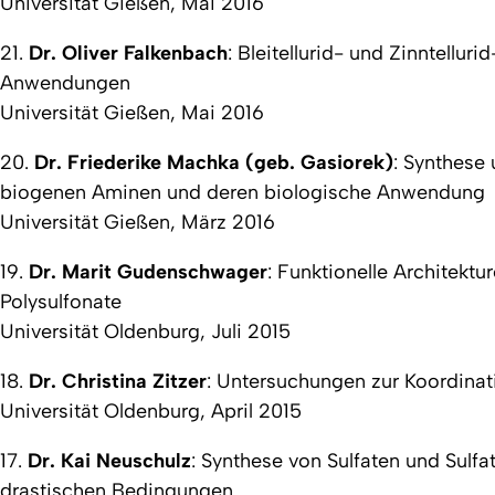
Universität Gießen, Mai 2016
21.
Dr. Oliver Falkenbach
:
Bleitellurid- und Zinntellur
Anwendungen
Universität Gießen, Mai 2016
20.
Dr. Friederike Machka (geb. Gasiorek)
:
Synthese 
biogenen Aminen und deren biologische Anwendung
Universität Gießen, März 2016
19.
Dr. Marit Gudenschwager
:
Funktionelle Architektu
Polysulfonate
Universität Oldenburg, Juli 2015
18.
Dr. Christina Zitzer
:
Untersuchungen zur Koordinat
Universität Oldenburg, April 2015
17.
Dr. Kai Neuschulz
:
Synthese von Sulfaten und Sulfa
drastischen Bedingungen