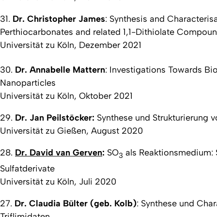
31.
Dr. Christopher James
:
Synthesis and Characterisa
Perthiocarbonates and related 1,1-Dithiolate Compou
Universität zu Köln, Dezember 2021
30.
Dr. Annabelle Mattern
:
Investigations Towards Bi
Nanoparticles
Universität zu Köln, Oktober 2021
29.
Dr. Jan Peilstöcker:
Synthese und Strukturierung 
Universität zu Gießen, August 2020
28.
Dr. David van Gerven
:
SO
als Reaktionsmedium: 
3
Sulfatderivate
Universität zu Köln, Juli 2020
27.
Dr. Claudia Bülter (geb. Kolb)
:
Synthese und Chara
Triflimidaten