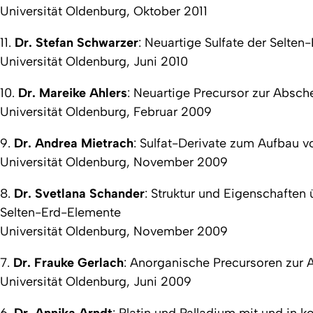
Universität Oldenburg, Oktober 2011
11.
Dr. Stefan Schwarzer
:
Neuartige Sulfate der Selten
Universität Oldenburg, Juni 2010
10.
Dr. Mareike Ahlers
:
Neuartige Precursor zur Absch
Universität Oldenburg, Februar 2009
9.
Dr. Andrea Mietrach
:
Sulfat-Derivate zum Aufbau v
Universität Oldenburg, November 2009
8.
Dr. Svetlana Schander
:
Struktur und Eigenschaften 
Selten-Erd-Elemente
Universität Oldenburg, November 2009
7.
Dr. Frauke Gerlach
:
Anorganische Precursoren zur 
Universität Oldenburg, Juni 2009
6.
Dr. Annika Arndt
:
Platin und Palladium mit und in 