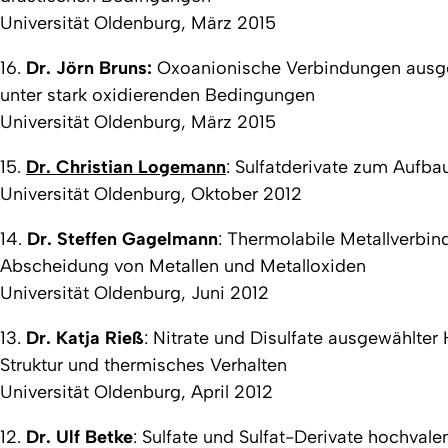
Universität Oldenburg, März 2015
16.
Dr. Jörn Bruns:
Oxoanionische Verbindungen ausge
unter stark oxidierenden Bedingungen
Universität Oldenburg, März 2015
15.
Dr. Christian Logemann
:
Sulfatderivate zum Aufba
Universität Oldenburg, Oktober 2012
14.
Dr. Steffen Gagelmann
:
Thermolabile Metallverbin
Abscheidung von Metallen und Metalloxiden
Universität Oldenburg, Juni 2012
13.
Dr. Katja Rieß
:
Nitrate und Disulfate ausgewählte
Struktur und thermisches Verhalten
Universität Oldenburg, April 2012
12.
Dr. Ulf Betke
:
Sulfate und Sulfat-Derivate hochvale